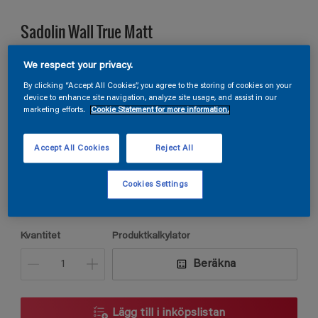
Sadolin Wall True Matt
VÄGGFÄRG HELMATT För vardagsrum och sovrum
We respect your privacy.
By clicking “Accept All Cookies”, you agree to the storing of cookies on your
device to enhance site navigation, analyze site usage, and assist in our
marketing efforts.
Cookie Statement for more information.
S 3040-B
Ändra kulör
Accept All Cookies
Reject All
Förpackningsstorlek
Cookies Settings
2,5L
5L
9L
Kvantitet
Produktkalkylator
Beräkna
Lägg till i inköpslistan