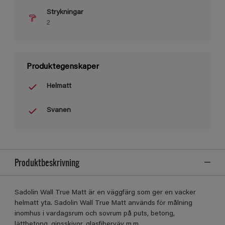
Strykningar
2
Produktegenskaper
Helmatt
Svanen
Produktbeskrivning
Sadolin Wall True Matt är en väggfärg som ger en vacker
helmatt yta. Sadolin Wall True Matt används för målning
inomhus i vardagsrum och sovrum på puts, betong,
lättbetong, gipsskivor, glasfiberväv m.m.