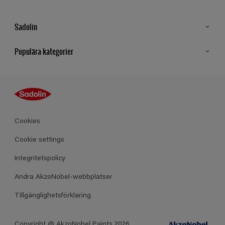
Sadolin
Kontakt
Populära kategorier
Hitta butik
Inspiration
Sitemap
Guides
Kulörer
Produkter
Cookies
Datablad
Cookie settings
Integritetspolicy
Andra AkzoNobel-webbplatser
Tillgänglighetsförklaring
Copyright @ AkzoNobel Paints 2026