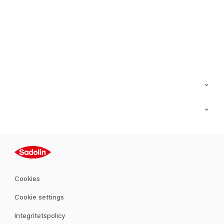
Kontakt
Hitta butik
Inspiration
Sitemap
Guides
Kulörer
Produkter
Cookies
Datablad
Cookie settings
Integritetspolicy